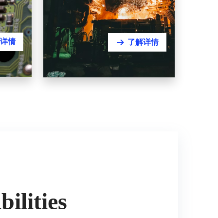
详情
了解详情
뀠
资源、材料与冶金
矿山 | 钢铁 | 有色 | 建材 | 循环材
料
ilities