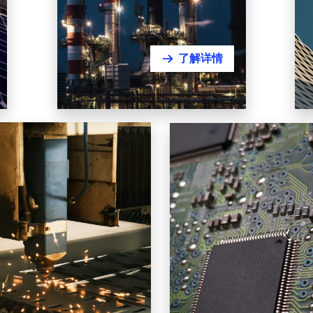
了解详情
뀠
pment Manufacturing
Electronics & High-Tech
Manufacturing
备制造
电子与高科技制
设备｜专用设备｜电气装备
服务器｜通信｜半导体设备｜