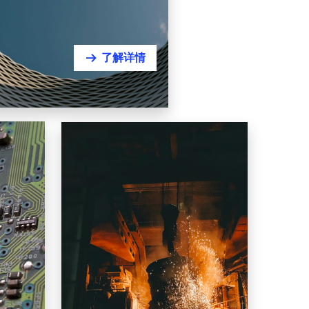
了解详情
뀠
Resources, Materials & Metallurgy
造
资源、材料与冶金
精密结构件
矿山 | 钢铁 | 有色 | 建材 | 循环
材料